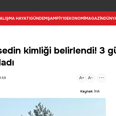
ALIŞMA HAYATI
GÜNDEM
ŞAMPİY10
EKONOMİ
MAGAZİN
DÜNY
din kimliği belirlendi! 3 
ladı
1:59
Kaynak:
İHA