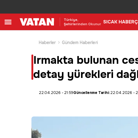
Türkiye,
SICAK HABER
Ç
Şehirlerinden Okunur
Haberler
Gündem Haberleri
Irmakta bulunan cese
detay yürekleri dağ
22.04.2026 - 21:59
Güncellenme Tarihi:
22.04.2026 - 2