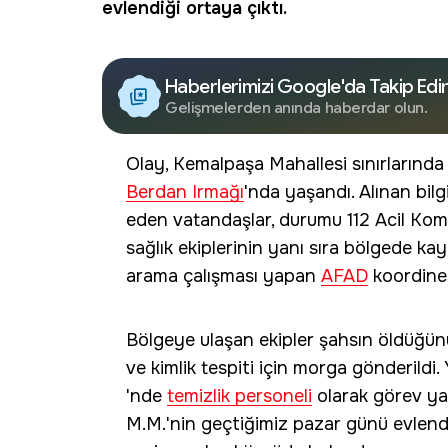
evlendiği ortaya çıktı.
Haberlerimizi Google'da Takip Edi
Gelişmelerden anında haberdar olun.
Olay, Kemalpaşa Mahallesi sınırlarınd
Berdan Irmağı
'nda yaşandı. Alınan bil
eden vatandaşlar, durumu 112 Acil Komu
sağlık ekiplerinin yanı sıra bölgede ka
arama çalışması yapan
AFAD
koordines
Bölgeye ulaşan ekipler şahsın öldüğünü
ve kimlik tespiti için morga gönderildi
'nde
temizlik personeli
olarak görev ya
M.M.'nin geçtiğimiz pazar günü evlendi