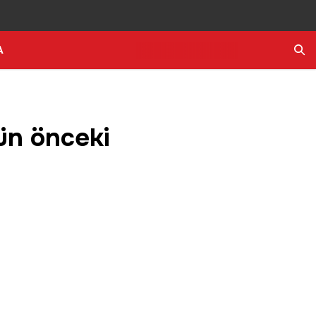
A
Ara
gün önceki