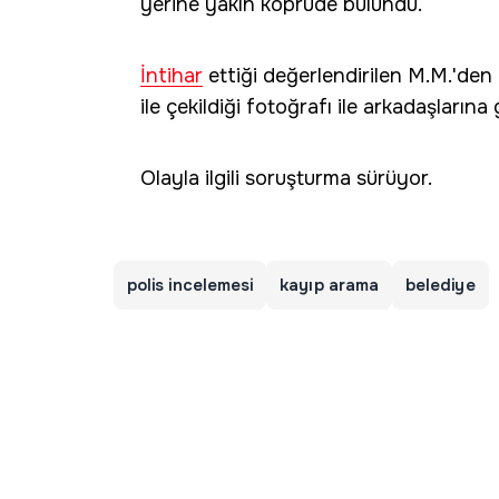
yerine yakın köprüde bulundu.
İntihar
ettiği değerlendirilen M.M.'den 
ile çekildiği fotoğrafı ile arkadaşlarına
Olayla ilgili soruşturma sürüyor.
polis incelemesi
kayıp arama
belediye