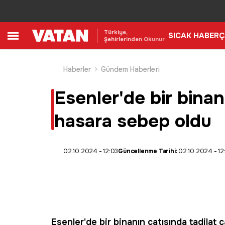
Türkiye,
SICAK HABER
Ç
Şehirlerinden Okunur
Haberler
Gündem Haberleri
Esenler'de bir bina
hasara sebep oldu
02.10.2024 - 12:03
Güncellenme Tarihi:
02.10.2024 - 12
Esenler
'de bir binanın çatısında tadilat 