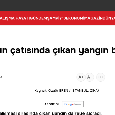
ALIŞMA HAYATI
GÜNDEM
ŞAMPİY10
EKONOMİ
MAGAZİN
DÜNY
nın çatısında çıkan yangın
:45
Kaynak:
Özgür EREN / İSTANBUL, (DHA)
ABONE OL
çalışması sırasında çıkan
yangın
daireye sıçradı.