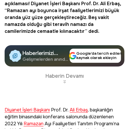
açıklaması!
Diyanet İşleri Başkanı
Prof. Dr.
Ali Erbaş
,
“Ramazan ayı boyunca irşat faaliyetlerimizi büyük
oranda yüz yüze gerçekleştireceğiz. Beş vakit
namazda olduğu gibi teravih namazı da
camilerimizde cemaatle kılınacaktır” dedi.
Haberlerimizi
Google’da tercih edilen
kaynak olarak ekleyin
Google'da Takip
Gelişmelerden anında
haberdar olun.
Edin
Haberin Devamı
Diyanet İşleri Başkanı
Prof. Dr.
Ali Erbaş
, başkanlığın
eğitim binasındaki konferans salonunda düzenlenen
2022 Yılı
Ramazan
Ayı Faaliyetleri Tanıtım Programı’na