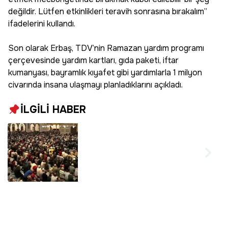
değildir. Lütfen etkinlikleri teravih sonrasına bırakalım”
ifadelerini kullandı.
Son olarak Erbaş, TDV’nin Ramazan yardım programı
çerçevesinde yardım kartları, gıda paketi, iftar
kumanyası, bayramlık kıyafet gibi yardımlarla 1 milyon
civarında insana ulaşmayı planladıklarını açıkladı.
İLGİLİ HABER
Bu sene teravih
namazı kılınacak mı,
Teravih namazı
camilerde mi
kılınacak? İlk teravih
namazı ne zaman,
saat kaçta kılınacak?