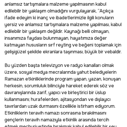
anlamsız tartışmalara malzeme yapılmasının kabul
edilebilir bir yaklaşım olmadığını vurgulayarak, “Açıkça
ifade edeyim ki inanç ve ibadetlerimizle ilgili konuların
yersiz ve anlamsız tartışmalara malzeme yapılması, kabul
edilebilir bir yaklaşım değildir. Kaynağı belli olmayan,
insanımıza faydası bulunmayan, hayatımıza değer
katmayan hususların sırf reyting ve beğeni toplamak için
gelişigüzel şekilde ekranlara taşınması, büyük bir vebaldir.
Bu yüzden başta televizyon ve radyo kanalları olmak
üzere, sosyal medya mecralarında yahut belediyelerin
Ramazan etkinliklerinde program yapan, yazan, konuşan
herkesin, sorumluluk bilinciyle hareket ederek söz ve
davranışlarında zarif, yapıcı ve birleştirici bir üslup
kullanmasını; hurafelerden, ajitasyondan ve dışlayıcı
tavırlardan uzak durmasını özellikle istirham ediyorum.
Etkinliklerin teravih namazı sonrasına bırakılmasını
gençlerin teravih namazıyla etkinlik arasında tercih
etmek mecburiyetinde bırakmak kabul edilebilir bir şey