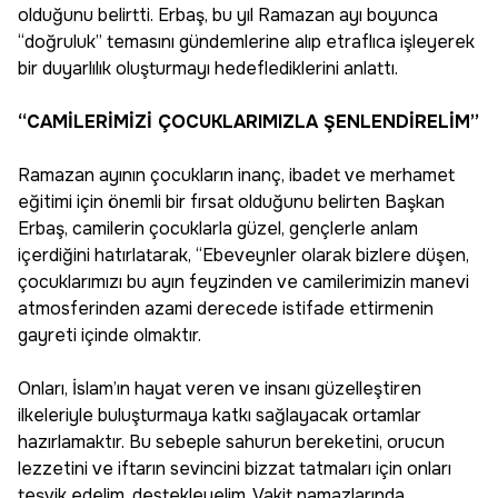
olduğunu belirtti. Erbaş, bu yıl Ramazan ayı boyunca
“doğruluk” temasını gündemlerine alıp etraflıca işleyerek
bir duyarlılık oluşturmayı hedeflediklerini anlattı.
“CAMİLERİMİZİ ÇOCUKLARIMIZLA ŞENLENDİRELİM”
Ramazan ayının çocukların inanç, ibadet ve merhamet
eğitimi için önemli bir fırsat olduğunu belirten Başkan
Erbaş, camilerin çocuklarla güzel, gençlerle anlam
içerdiğini hatırlatarak, “Ebeveynler olarak bizlere düşen,
çocuklarımızı bu ayın feyzinden ve camilerimizin manevi
atmosferinden azami derecede istifade ettirmenin
gayreti içinde olmaktır.
Onları, İslam’ın hayat veren ve insanı güzelleştiren
ilkeleriyle buluşturmaya katkı sağlayacak ortamlar
hazırlamaktır. Bu sebeple sahurun bereketini, orucun
lezzetini ve iftarın sevincini bizzat tatmaları için onları
teşvik edelim, destekleyelim. Vakit namazlarında,