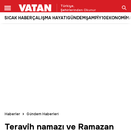
Türkiye,
Şehirlerinden Okunur
SICAK HABER
ÇALIŞMA HAYATI
GÜNDEM
ŞAMPİY10
EKONOMİ
M
Ara
Haberler
Gündem Haberleri
Teravih namazı ve Ramazan