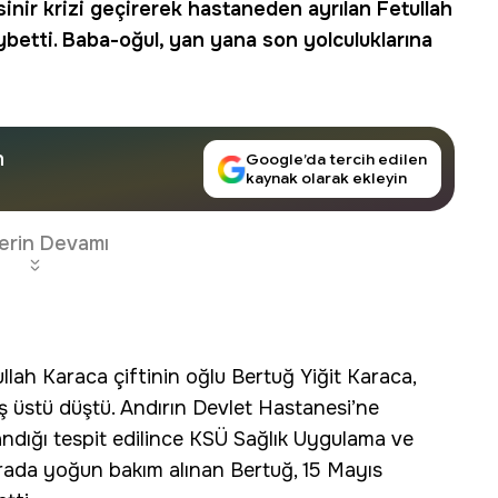
sinir krizi
geçirerek hastaneden ayrılan Fetullah
ybetti.
Baba-oğul
, yan yana son yolculuklarına
n
Google’da tercih edilen
kaynak olarak ekleyin
erin Devamı
lah Karaca çiftinin oğlu Bertuğ Yiğit Karaca,
 üstü düştü. Andırın Devlet Hastanesi’ne
ndığı tespit edilince KSÜ Sağlık Uygulama ve
urada yoğun bakım alınan Bertuğ, 15 Mayıs