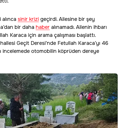
tti.
i alınca
sinir krizi
geçirdi. Ailesine bir şey
a’dan bir daha
haber
alınamadı. Ailenin ihbarı
llah Karaca için arama çalışması başlattı.
hallesi Geçit Deresi’nde Fetullah Karaca’yı 46
an incelemede otomobilin köprüden dereye