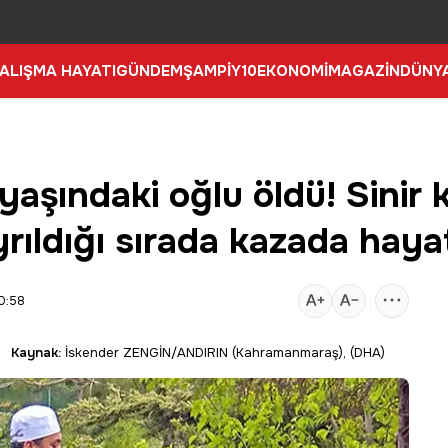
ALIŞMA HAYATI
GÜNDEM
ŞAMPİY10
EKONOMİ
MAGAZİN
DÜNY
şındaki oğlu öldü! Sinir k
ıldığı sırada kazada hayat
0:58
Kaynak:
İskender ZENGİN/ANDIRIN (Kahramanmaraş), (DHA)