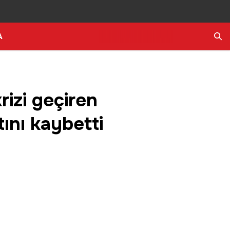
A
Ara
rizi geçiren
ını kaybetti