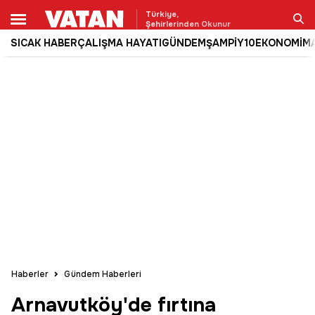
Türkiye,
Şehirlerinden Okunur
SICAK HABER
ÇALIŞMA HAYATI
GÜNDEM
ŞAMPİY10
EKONOMİ
M
Ara
Haberler
Gündem Haberleri
Arnavutköy'de fırtına