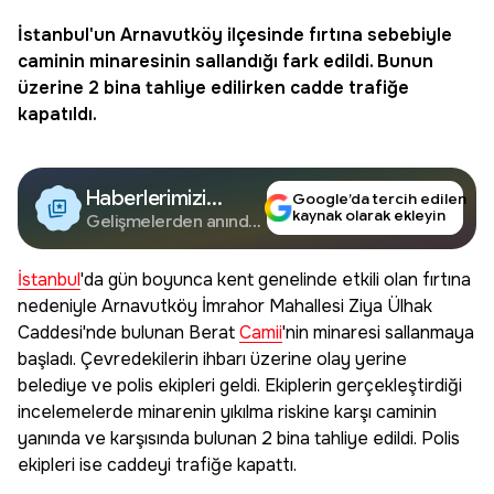
İstanbul
'un Arnavutköy ilçesinde fırtına sebebiyle
caminin minaresinin sallandığı fark edildi. Bunun
üzerine 2 bina tahliye edilirken cadde trafiğe
kapatıldı.
Haberlerimizi
Google’da tercih edilen
kaynak olarak ekleyin
Google'da Takip
Gelişmelerden anında
haberdar olun.
Edin
İstanbul
'da gün boyunca kent genelinde etkili olan fırtına
nedeniyle Arnavutköy İmrahor Mahallesi Ziya Ülhak
Caddesi'nde bulunan Berat
Camii
'nin minaresi sallanmaya
başladı. Çevredekilerin ihbarı üzerine olay yerine
belediye ve polis ekipleri geldi. Ekiplerin gerçekleştirdiği
incelemelerde minarenin yıkılma riskine karşı caminin
yanında ve karşısında bulunan 2 bina tahliye edildi. Polis
ekipleri ise caddeyi trafiğe kapattı.