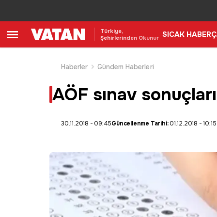
Türkiye,
SICAK HABER
Ç
Şehirlerinden Okunur
Haberler
Gündem Haberleri
AÖF sınav sonuçlar
30.11.2018 - 09:45
Güncellenme Tarihi:
01.12.2018 - 10:15