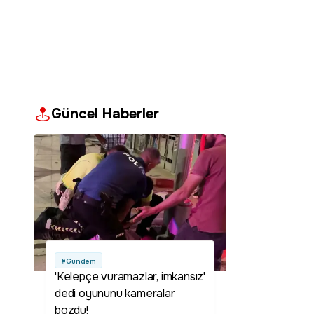
Güncel Haberler
#Gündem
'Kelepçe vuramazlar, imkansız'
dedi oyununu kameralar
bozdu!