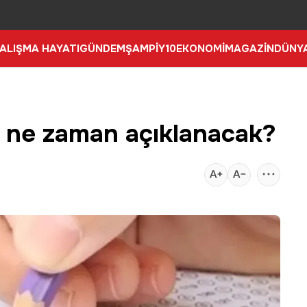
ALIŞMA HAYATI
GÜNDEM
ŞAMPİY10
EKONOMİ
MAGAZİN
DÜNY
ı ne zaman açıklanacak?