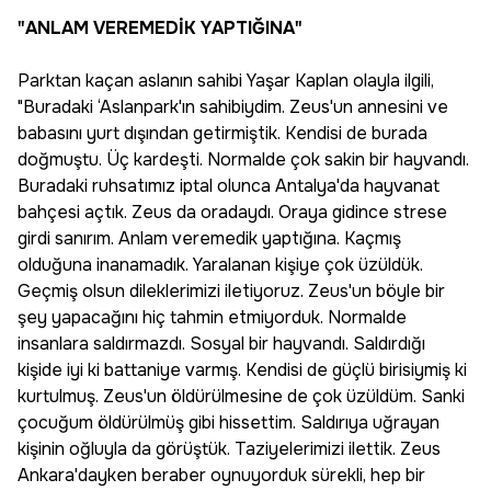
anda ben de belki de
"ANLAM VEREMEDİK YAPTIĞINA"
yoktum
Parktan kaçan aslanın sahibi Yaşar Kaplan olayla ilgili,
"Buradaki ‘Aslanpark'ın sahibiydim. Zeus'un annesini ve
babasını yurt dışından getirmiştik. Kendisi de burada
doğmuştu. Üç kardeşti. Normalde çok sakin bir hayvandı.
Buradaki ruhsatımız iptal olunca Antalya'da hayvanat
bahçesi açtık. Zeus da oradaydı. Oraya gidince strese
girdi sanırım. Anlam veremedik yaptığına. Kaçmış
olduğuna inanamadık. Yaralanan kişiye çok üzüldük.
Geçmiş olsun dileklerimizi iletiyoruz. Zeus'un böyle bir
şey yapacağını hiç tahmin etmiyorduk. Normalde
insanlara saldırmazdı. Sosyal bir hayvandı. Saldırdığı
kişide iyi ki battaniye varmış. Kendisi de güçlü birisiymiş ki
kurtulmuş. Zeus'un öldürülmesine de çok üzüldüm. Sanki
çocuğum öldürülmüş gibi hissettim. Saldırıya uğrayan
kişinin oğluyla da görüştük. Taziyelerimizi ilettik. Zeus
Ankara'dayken beraber oynuyorduk sürekli, hep bir