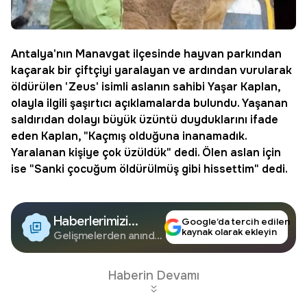
Antalya
'nın Manavgat ilçesinde hayvan parkından
kaçarak bir çiftçiyi yaralayan ve ardından vurularak
öldürülen 'Zeus' isimli aslanın sahibi Yaşar Kaplan,
olayla ilgili şaşırtıcı açıklamalarda bulundu. Yaşanan
saldırıdan dolayı büyük üzüntü duyduklarını ifade
eden Kaplan, "Kaçmış olduğuna inanamadık.
Yaralanan kişiye çok üzüldük" dedi. Ölen
aslan
için
ise "Sanki çocuğum öldürülmüş gibi hissettim" dedi.
Haberlerimizi
Google’da tercih edilen
kaynak olarak ekleyin
Google'da Takip
Gelişmelerden anında
haberdar olun.
Edin
Haberin Devamı