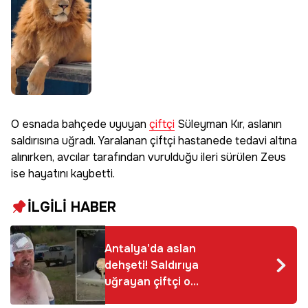
O esnada bahçede uyuyan
çiftçi
Süleyman Kır, aslanın
saldırısına uğradı. Yaralanan çiftçi hastanede tedavi altına
alınırken, avcılar tarafından vurulduğu ileri sürülen Zeus
ise hayatını kaybetti.
İLGİLİ HABER
Antalya'da aslan
dehşeti! Saldırıya
uğrayan çiftçi o
anları anlattı: Şu