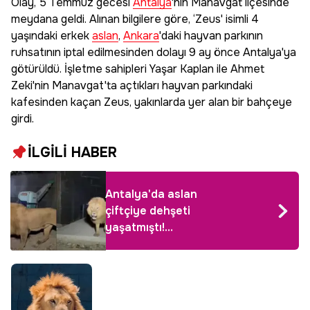
Olay, 5 Temmuz gecesi
Antalya
'nın Manavgat ilçesinde
meydana geldi. Alınan bilgilere göre, ‘Zeus' isimli 4
yaşındaki erkek
aslan
,
Ankara
'daki hayvan parkının
ruhsatının iptal edilmesinden dolayı 9 ay önce Antalya'ya
götürüldü. İşletme sahipleri Yaşar Kaplan ile Ahmet
Zeki'nin Manavgat'ta açtıkları hayvan parkındaki
kafesinden kaçan Zeus, yakınlarda yer alan bir bahçeye
girdi.
İLGİLİ HABER
Antalya'da aslan
çiftçiye dehşeti
yaşatmıştı!
Veterinerlerden
çarpıcı tedbirsizlik ve
etik açıklaması