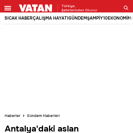
Türkiye,
Şehirlerinden Okunur
SICAK HABER
ÇALIŞMA HAYATI
GÜNDEM
ŞAMPİY10
EKONOMİ
M
Ara
Haberler
Gündem Haberleri
Antalya'daki aslan