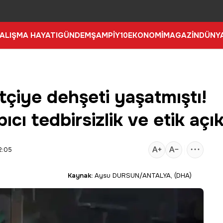
ALIŞMA HAYATI
GÜNDEM
ŞAMPİY10
EKONOMİ
MAGAZİN
DÜNY
tçiye dehşeti yaşatmıştı!
ıcı tedbirsizlik ve etik açı
2:05
Kaynak:
Aysu DURSUN/ANTALYA, (DHA)