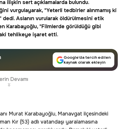
ına ilişkin sert açıklamalarda bulundu.
ni vurgulayarak, "Yeterli tedbirler alınmamış ki
 dedi. Aslanın vurularak öldürülmesini
etik
n Karabayoğlu, "Filmlerde görüldüğü gibi
i tehlikeye işaret etti.
n
Google’da tercih edilen
kaynak olarak ekleyin
erin Devamı
anı Murat Karabayoğlu, Manavgat ilçesindeki
an Kır (53) adlı vatandaşı yaralamasına