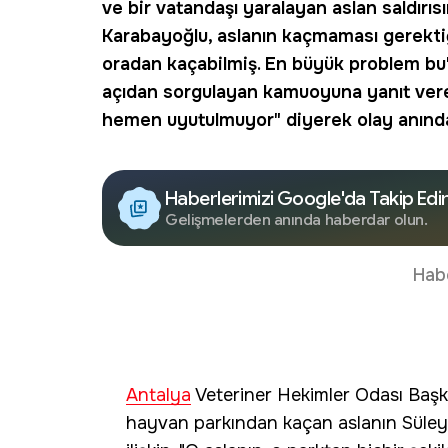
ve bir vatandaşı yaralayan
aslan
saldırıs
Karabayoğlu, aslanın kaçmaması gerektiği
oradan kaçabilmiş. En büyük problem bu"
açıdan sorgulayan kamuoyuna yanıt vere
hemen uyutulmuyor" diyerek olay anındak
Haberlerimizi Google'da Takip Edi
Gelişmelerden anında haberdar olun.
Hab
Antalya
Veteriner Hekimler Odası Başk
hayvan parkından kaçan aslanın Süleym