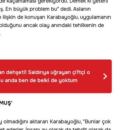
ekilde kaçamaması gerekiyordu. Demek ki yeterli
iş. En büyük problem bu" dedi. Aslanın
re ilişkin de konuşan Karabayoğlu, uygulamanın
olduğunu ancak olay anındaki tehlikenin de
.
an dehşeti! Saldırıya uğrayan çiftçi o
: Şu anda ben de belki de yoktum
MUŞ'
y olmadığını aktaran Karabayoğlu, "Bunlar çok
t ederler. İnsanı av olarak da tehdit olarak da