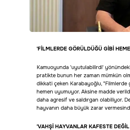
'FİLMLERDE GÖRÜLDÜĞÜ GİBİ HEM
Kamuoyunda 'uyutulabilirdi' yönündeki
pratikte bunun her zaman mümkün olma
dikkati çeken Karabayoğlu, "Filmlerde
hemen uyumuyor. Aksine madde verild
daha agresif ve saldırgan olabiliyor. D
hayvanın daha büyük zarar vermesinden 
'VAHŞİ HAYVANLAR KAFESTE DEĞİ