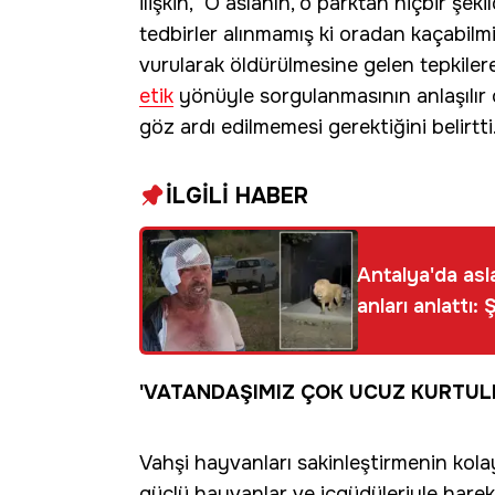
ilişkin, "O aslanın, o parktan hiçbir ş
tedbirler alınmamış ki oradan kaçabilm
vurularak öldürülmesine gelen tepkile
etik
yönüyle sorgulanmasının anlaşılır 
göz ardı edilmemesi gerektiğini belirtti
İLGİLİ HABER
Antalya'da asl
anları anlattı
'VATANDAŞIMIZ ÇOK UCUZ KURTUL
Vahşi hayvanları sakinleştirmenin kola
güçlü hayvanlar ve içgüdüleriyle hareke