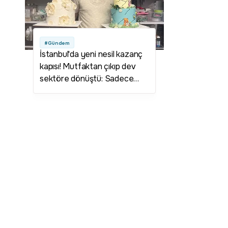
#Gündem
İstanbul'da yeni nesil kazanç
kapısı! Mutfaktan çıkıp dev
sektöre dönüştü: Sadece
yılbaşından bu zamana 134
yeni dükkan açıldı