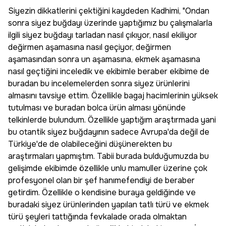
Siyezin dikkatlerini çektiğini kaydeden Kadhimi, "Ondan
sonra siyez buğdayı üzerinde yaptığımız bu çalışmalarla
ilgili siyez buğdayı tarladan nasıl çıkıyor, nasıl ekiliyor
değirmen aşamasına nasıl geçiyor, değirmen
aşamasından sonra un aşamasına, ekmek aşamasına
nasıl geçtiğini inceledik ve ekibimle beraber ekibime de
buradan bu incelemelerden sonra siyez ürünlerini
almasını tavsiye ettim. Özellikle bagaj hacimlerinin yüksek
tutulması ve buradan bolca ürün alması yönünde
telkinlerde bulundum. Özellikle yaptığım araştırmada yani
bu otantik siyez buğdayının sadece Avrupa'da değil de
Türkiye'de de olabileceğini düşünerekten bu
araştırmaları yapmıştım. Tabii burada bulduğumuzda bu
gelişimde ekibimde özellikle unlu mamuller üzerine çok
profesyonel olan bir şef hanımefendiyi de beraber
getirdim. Özellikle o kendisine buraya geldiğinde ve
buradaki siyez ürünlerinden yapılan tatlı türü ve ekmek
türü şeyleri tattığında fevkalade orada olmaktan