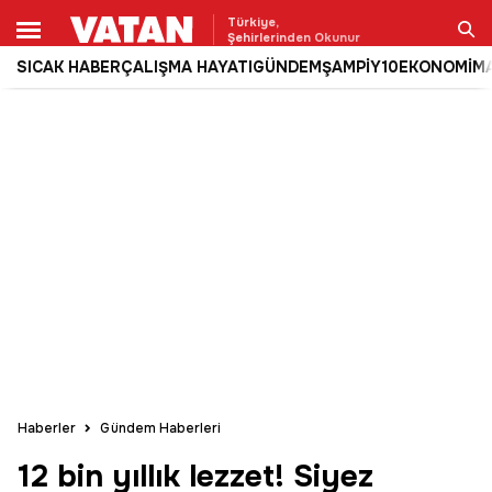
Türkiye,
Şehirlerinden Okunur
SICAK HABER
ÇALIŞMA HAYATI
GÜNDEM
ŞAMPİY10
EKONOMİ
M
Ara
Haberler
Gündem Haberleri
12 bin yıllık lezzet! Siyez