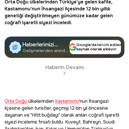
Orta Doğu
ülkelerinden Türkiye'ye gelen kafile,
Kastamonu
'nun İhsangazi ilçesinde 12 bin yıllık
genetiği değiştirilmeyen günümüze kadar gelen
coğrafi işaretli siyezi inceledi.
Haberlerimizi
Google’da tercih edilen
kaynak olarak ekleyin
Google'da Takip
Gelişmelerden anında
haberdar olun.
Edin
Haberin Devamı
Orta Doğu
ülkelerinden
Kastamonu
'nun İhsangazi
ilçesine gelen turistler, geçmişi 12 bin yıl öncesine
dayanan ve "Hitit buğdayı" olarak anılan coğrafi işaretli
siyezi inceleme fırsatı buldu. Kuveyt, Bahreyn, Suudi
Arabistan'dan, İran, Katar ve Umman'dan Türkiye'ye