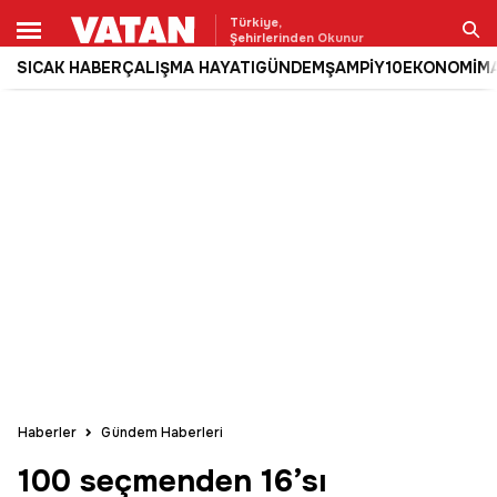
Türkiye,
Şehirlerinden Okunur
SICAK HABER
ÇALIŞMA HAYATI
GÜNDEM
ŞAMPİY10
EKONOMİ
M
Ara
Haberler
Gündem Haberleri
100 seçmenden 16’sı