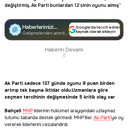
değiştirmiş.
Ak Parti
bunlardan 12’sinin oyunu almış”
Haberlerimizi
Google’da tercih edilen
kaynak olarak ekleyin
Google'da Takip
Gelişmelerden anında
haberdar olun.
Edin
Haberin Devamı
Ak Parti sadece 137 günde oyunu 9 puan birden
artırıp tek başına iktidar oldu.Uzmanlara göre
seçmen tercihinin değişmesinde 5 kritik olay var
Bahçeli
MHP
liderinin hükümet arayışındaki uzlaşmaz
tutumu tabanda destek görmedi. MHP’liler,
Ak Parti
’ye oy
vererek liderlerini cezalandırdı.