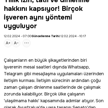
Yıllık izin, tatil ve dinlenme
hakkını kapsıyor! Birçok
işveren aynı yöntemi
uyguluyor
12.02.2024 - 07:00
Güncellenme Tarihi:
12.02.2024 - 10:17
Çalışanların en büyük şikayetlerinden biri
işverenin mesai saatleri dışında Whatsapp,
Telagram gibi mesajlaşma uygulamaları üzerinden
iletişim kurması. İletişim sürecinin ardından çoğu
zaman
çalışan
dinlenme saatlerinde de çalışmak
zorunda kalabiliyor. Birçok ülke çalışanın
'
ulaşılmama hakkı
' kapsamında adımlar atıyor. Son
olarak Avustralya’da yasa tasarısı Senato'dan