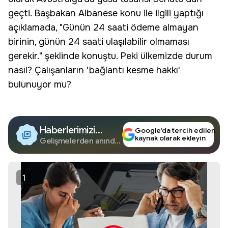
geçti. Başbakan Albanese konu ile ilgili yaptığı
açıklamada, "Günün 24 saati ödeme almayan
birinin, günün 24 saati ulaşılabilir olmaması
gerekir." şeklinde konuştu. Peki ülkemizde durum
nasıl? Çalışanların '
bağlantı kesme
hakkı'
bulunuyor mu?
Haberlerimizi
Google’da tercih edilen
kaynak olarak ekleyin
Google'da Takip
Gelişmelerden anında
haberdar olun.
Edin
1