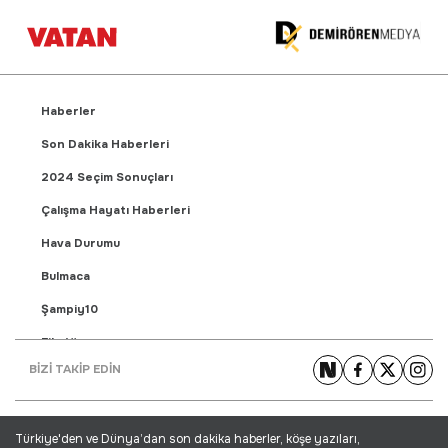
Haberler
Son Dakika Haberleri
2024 Seçim Sonuçları
Çalışma Hayatı Haberleri
Hava Durumu
Bulmaca
Şampiy10
Fikstür
BİZİ TAKİP EDİN
Puan Durumu
Gündem Haberleri
Türkiye'den ve Dünya’dan son dakika haberler, köşe yazıları,
Yaşam Haberleri