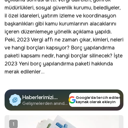
müdürlükleri, sosyal güvenlik kurumu, belediyeler,
il özel idareleri, yatırım izleme ve koordinasyon
başkanlıkları gibi kamu kurumlarının alacaklarını
içeren düzenlemeye yönelik açıklama yapıldı.
Peki, 2023 Vergi affı ne zaman çıkar, kimleri, neleri
ve hangi borçları kapsıyor? Borç yapılandırma
paketi kapsamı nedir, hangi borçlar silinecek? İşte
2023 Yeni borç yapılandırma paketi hakkında
merak edilenler…
Haberlerimizi
Google’da tercih edilen
kaynak olarak ekleyin
Google'da Takip
Gelişmelerden anında
haberdar olun.
Edin
1