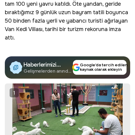
tam 100 yeni yavru katıldı. Öte yandan, geride
bıraktığımız 9 günlük uzun
bayram tatili
boyunca
50 binden fazla yerli ve yabancı turisti ağırlayan
Van Kedi Villası
, tarihi bir turizm rekoruna imza
attı.
Haberlerimizi
Google’da tercih edilen
kaynak olarak ekleyin
Google'da Takip
Gelişmelerden anında
haberdar olun.
Edin
1