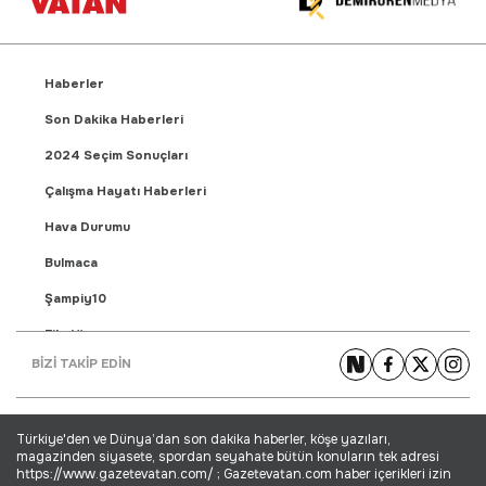
Haberler
Son Dakika Haberleri
2024 Seçim Sonuçları
Çalışma Hayatı Haberleri
Hava Durumu
Bulmaca
Şampiy10
Fikstür
BİZİ TAKİP EDİN
Puan Durumu
Gündem Haberleri
Türkiye'den ve Dünya’dan son dakika haberler, köşe yazıları,
Yaşam Haberleri
magazinden siyasete, spordan seyahate bütün konuların tek adresi
https://www.gazetevatan.com/ ; Gazetevatan.com haber içerikleri izin
Ekonomi Haberleri