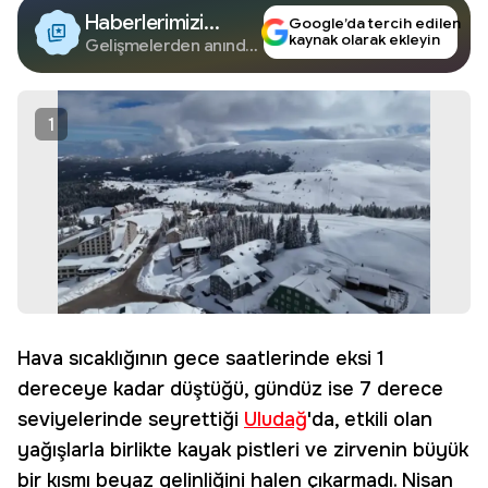
Haberlerimizi
Google’da tercih edilen
kaynak olarak ekleyin
Google'da Takip
Gelişmelerden anında
haberdar olun.
Edin
1
Hava sıcaklığının gece saatlerinde eksi 1
dereceye kadar düştüğü, gündüz ise 7 derece
seviyelerinde seyrettiği
Uludağ
'da, etkili olan
yağışlarla birlikte kayak pistleri ve zirvenin büyük
bir kısmı beyaz gelinliğini halen çıkarmadı. Nisan