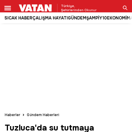
Türkiye,
Şehirlerinden Okunur
SICAK HABER
ÇALIŞMA HAYATI
GÜNDEM
ŞAMPİY10
EKONOMİ
M
Ara
Haberler
Gündem Haberleri
Tuzluca'da su tutmaya