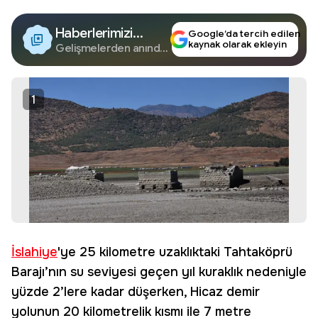
Haberlerimizi
Google’da tercih edilen
kaynak olarak ekleyin
Google'da Takip
Gelişmelerden anında
haberdar olun.
Edin
1
İslahiye
'ye 25 kilometre uzaklıktaki Tahtaköprü
Barajı’nın su seviyesi geçen yıl kuraklık nedeniyle
yüzde 2’lere kadar düşerken, Hicaz demir
yolunun 20 kilometrelik kısmı ile 7 metre