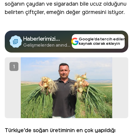
soğanın çaydan ve sigaradan bile ucuz olduğunu
belirten çiftçiler, emeğin değer görmesini istiyor.
Haberlerimizi
Google’da tercih edilen
kaynak olarak ekleyin
Google'da Takip
Gelişmelerden anında
haberdar olun.
Edin
1
Türkiye’de soğan üretiminin en çok yapıldığı