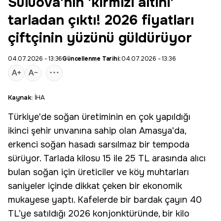
Suluova'nın 'kırmızı altını'
tarladan çıktı! 2026 fiyatları
çiftçinin yüzünü güldürüyor
04.07.2026 - 13:36
Güncellenme Tarihi:
04.07.2026 - 13:36
Kaynak:
İHA
Türkiye'de soğan üretiminin en çok yapıldığı
ikinci şehir unvanına sahip olan
Amasya
'da,
erkenci soğan hasadı sarsılmaz bir tempoda
sürüyor. Tarlada kilosu 15 ile 25 TL arasında alıcı
bulan soğan için üreticiler ve köy muhtarları
saniyeler içinde dikkat çeken bir ekonomik
mukayese yaptı. Kafelerde bir bardak çayın 40
TL’ye satıldığı 2026 konjonktüründe, bir kilo