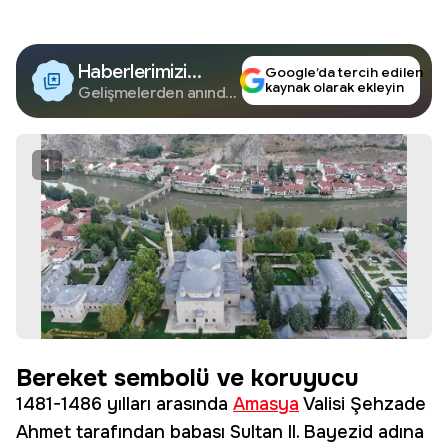
Haberlerimizi
Google’da tercih edilen
kaynak olarak ekleyin
Google'da Takip
Gelişmelerden anında
haberdar olun.
Edin
1
Bereket sembolü ve koruyucu
1481-1486 yılları arasında
Amasya
Valisi Şehzade
Ahmet tarafından babası Sultan II. Bayezid adına