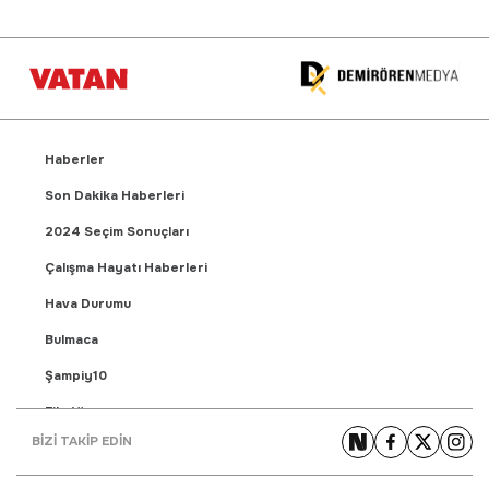
Haberler
Son Dakika Haberleri
2024 Seçim Sonuçları
Çalışma Hayatı Haberleri
Hava Durumu
Bulmaca
Şampiy10
Fikstür
BİZİ TAKİP EDİN
Puan Durumu
Gündem Haberleri