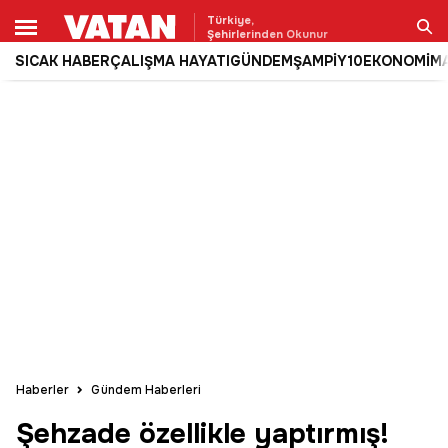
Türkiye,
Şehirlerinden Okunur
SICAK HABER
ÇALIŞMA HAYATI
GÜNDEM
ŞAMPİY10
EKONOMİ
M
Ara
Haberler
Gündem Haberleri
Şehzade özellikle yaptırmış!