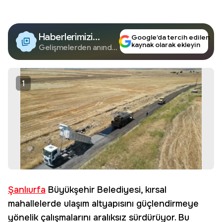
Haberlerimizi
Google’da tercih edilen
kaynak olarak ekleyin
Google'da Takip
Gelişmelerden anında
haberdar olun.
Edin
1
Şanlıurfa
Büyükşehir Belediyesi, kırsal
mahallelerde ulaşım altyapısını güçlendirmeye
yönelik çalışmalarını aralıksız sürdürüyor. Bu