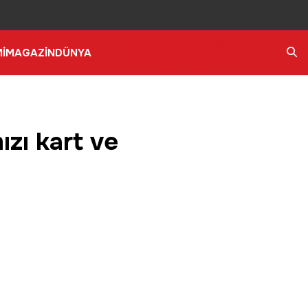
İ
MAGAZİN
DÜNYA
Ara
zı kart ve