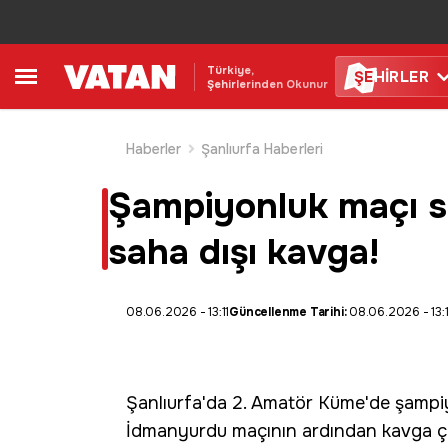
Türkiye,
ŞE
HİRLER
Şehirlerinden Okunur
Haberler
Şanlıurfa Haberleri
Şampiyonluk maçı sa
saha dışı kavga!
08.06.2026 - 13:11
Güncellenme Tarihi:
08.06.2026 - 13:
Şanlıurfa'
da 2. Amatör Küme'de şampiy
İdmanyurdu maçının ardından
kavga
çı