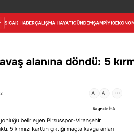
SICAK HABER
ÇALIŞMA HAYATI
GÜNDEM
ŞAMPİY10
EKONOM
vaş alanına döndü: 5 kırmı
12
Kaynak:
İHA
onluğu belirleyen Pirsusspor-Viranşehir
ktı. 5 kırmızı karttın çıktığı maçta kavga anları