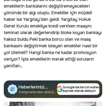
emeklilerin bankalarını değiştiremeyecekleri
yönünde bir algı oluştu. Emekliler için müjdeli
haber ise Yargıtay'dan geldi. Yargıtay Hukuk
Genel Kurulu emekliye kredi verirken maaşını
teminat olarak değerlendirip bloke koyan bankayı
haksız buldu.Peki banka borcu olan ve maaş
bankasını değiştirmek isteyen emekliler nasıl bir
yol izlemeli? Hangi banka ne kadar promosyon
veriyor? İşte emeklilerin merak ettiği soruların
yanıtları...
Haberlerimizi
Google’da tercih edilen
kaynak olarak ekleyin
Google'da Takip
Gelişmelerden anında
haberdar olun.
Edin