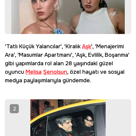
'Tatlı Küçük Yalancılar', 'Kiralık
Aşk
', 'Menajerimi
Ara', 'Masumlar Apartmanı', 'Aşk, Evlilik, Boşanma'
gibi yapımlarda rol alan 28 yaşındaki güzel
oyuncu
Melisa
Şenolsun
, özel hayatı ve sosyal
medya paylaşımlarıyla gündemde.
2