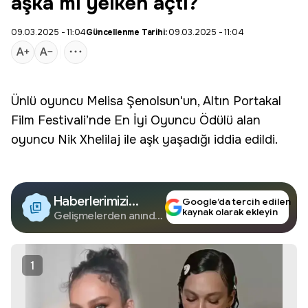
aşka mı yelken açtı?
09.03.2025 - 11:04
Güncellenme Tarihi:
09.03.2025 - 11:04
Ünlü oyuncu
Melisa
Şenolsun
'un, Altın Portakal
Film Festivali’nde En İyi Oyuncu Ödülü alan
oyuncu Nik Xhelilaj ile
aşk
yaşadığı iddia edildi.
Haberlerimizi
Google’da tercih edilen
kaynak olarak ekleyin
Google'da Takip
Gelişmelerden anında
haberdar olun.
Edin
1