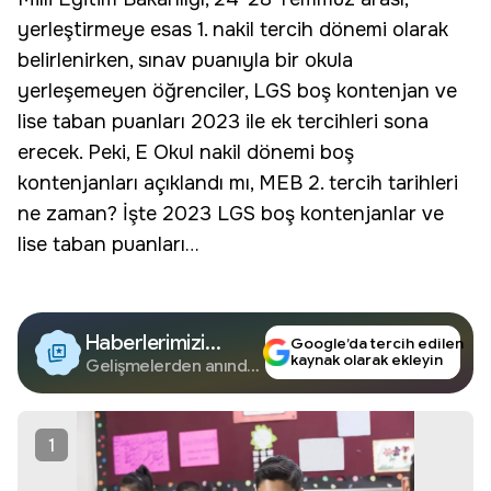
yerleştirmeye esas 1. nakil tercih dönemi olarak
belirlenirken, sınav puanıyla bir okula
yerleşemeyen öğrenciler, LGS boş kontenjan ve
lise taban puanları 2023 ile ek tercihleri sona
erecek. Peki, E Okul nakil dönemi boş
kontenjanları açıklandı mı, MEB 2. tercih tarihleri
ne zaman? İşte 2023 LGS boş kontenjanlar ve
lise taban puanları…
Haberlerimizi
Google’da tercih edilen
kaynak olarak ekleyin
Google'da Takip
Gelişmelerden anında
haberdar olun.
Edin
1