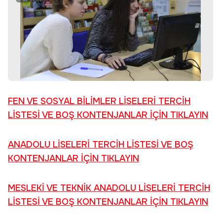
FEN VE SOSYAL BİLİMLER LİSELERİ TERCİH
LİSTESİ VE BOŞ KONTENJANLAR İÇİN TIKLAYIN
ANADOLU LİSELERİ TERCİH LİSTESİ VE BOŞ
KONTENJANLAR İÇİN TIKLAYIN
MESLEKİ VE TEKNİK ANADOLU LİSELERİ TERCİH
LİSTESİ VE BOŞ KONTENJANLAR İÇİN TIKLAYIN