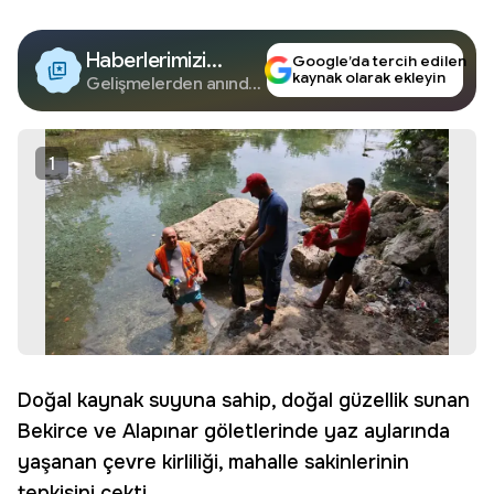
Haberlerimizi
Google’da tercih edilen
kaynak olarak ekleyin
Google'da Takip
Gelişmelerden anında
haberdar olun.
Edin
1
Doğal kaynak suyuna sahip, doğal güzellik sunan
Bekirce ve Alapınar göletlerinde yaz aylarında
yaşanan çevre kirliliği, mahalle sakinlerinin
tepkisini çekti.