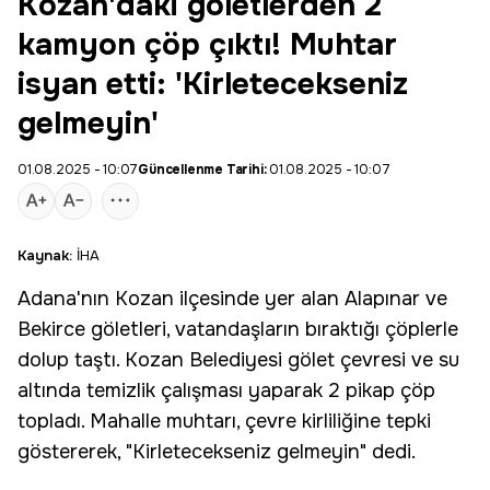
Kozan'daki göletlerden 2
kamyon çöp çıktı! Muhtar
isyan etti: 'Kirletecekseniz
gelmeyin'
01.08.2025 - 10:07
Güncellenme Tarihi:
01.08.2025 - 10:07
Kaynak:
İHA
Adana
'nın
Kozan
ilçesinde yer alan Alapınar ve
Bekirce göletleri, vatandaşların bıraktığı çöplerle
dolup taştı. Kozan Belediyesi gölet çevresi ve su
altında temizlik çalışması yaparak 2 pikap çöp
topladı. Mahalle muhtarı, çevre kirliliğine tepki
göstererek, "Kirletecekseniz gelmeyin" dedi.