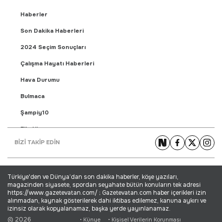
Haberler
Son Dakika Haberleri
2024 Seçim Sonuçları
Çalışma Hayatı Haberleri
Hava Durumu
Bulmaca
Şampiy10
Fikstür
BİZİ TAKİP EDİN
Puan Durumu
Gündem Haberleri
Türkiye'den ve Dünya’dan son dakika haberler, köşe yazıları,
Yaşam Haberleri
magazinden siyasete, spordan seyahate bütün konuların tek adresi
https://www.gazetevatan.com/ ; Gazetevatan.com haber içerikleri izin
Ekonomi Haberleri
alınmadan, kaynak gösterilerek dahi iktibas edilemez, kanuna aykırı ve
izinsiz olarak kopyalanamaz, başka yerde yayınlanamaz.
Dünya Haberleri
© 2026
• Künye
• Kişisel Verilerin Korunması