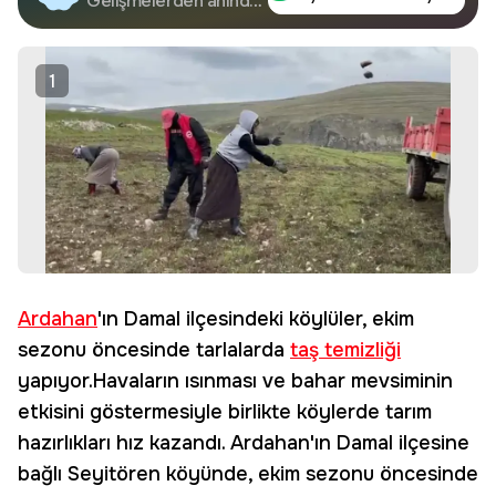
Google'da Takip
Gelişmelerden anında
haberdar olun.
Edin
1
Ardahan
'ın Damal ilçesindeki köylüler, ekim
sezonu öncesinde tarlalarda
taş temizliği
yapıyor.Havaların ısınması ve bahar mevsiminin
etkisini göstermesiyle birlikte köylerde tarım
hazırlıkları hız kazandı. Ardahan'ın Damal ilçesine
bağlı Seyitören köyünde, ekim sezonu öncesinde