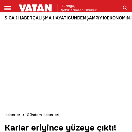
Türkiye,
Şehirlerinden Okunur
SICAK HABER
ÇALIŞMA HAYATI
GÜNDEM
ŞAMPİY10
EKONOMİ
M
Ara
Haberler
Gündem Haberleri
Karlar eriyince yüzeye çıktı!