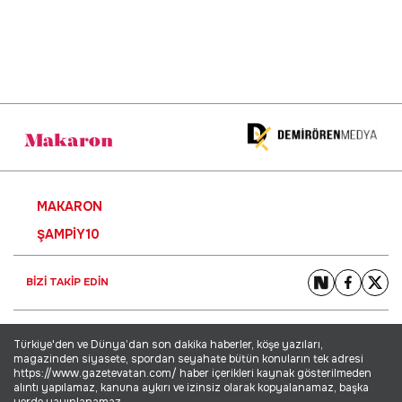
MAKARON
ŞAMPIY10
BİZİ TAKİP EDİN
Türkiye'den ve Dünya’dan son dakika haberler, köşe yazıları,
magazinden siyasete, spordan seyahate bütün konuların tek adresi
https://www.gazetevatan.com/ haber içerikleri kaynak gösterilmeden
alıntı yapılamaz, kanuna aykırı ve izinsiz olarak kopyalanamaz, başka
yerde yayınlanamaz.