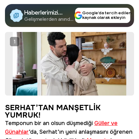
Haberlerimizi
Google’da tercih edilen
kaynak olarak ekleyin
Google'da Takip
Gelişmelerden anında
haberdar olun.
Edin
1
SERHAT’TAN MANŞETLİK
YUMRUK!
Temponun bir an olsun düşmediği
Güller ve
Günahlar
’da, Serhat’ın yeni anlaşmasını öğrenen