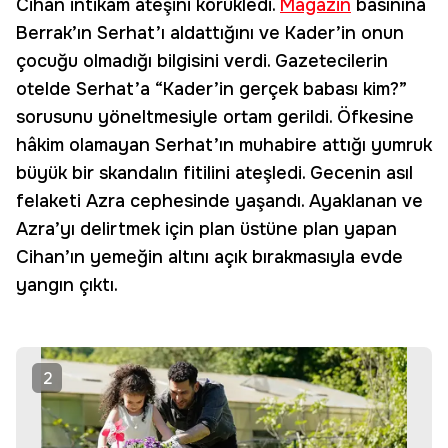
Cihan intikam ateşini körükledi.
Magazin
basınına
Berrak’ın Serhat’ı aldattığını ve Kader’in onun
çocuğu olmadığı bilgisini verdi. Gazetecilerin
otelde Serhat’a “Kader’in gerçek babası kim?”
sorusunu yöneltmesiyle ortam gerildi. Öfkesine
hâkim olamayan Serhat’ın muhabire attığı yumruk
büyük bir skandalın fitilini ateşledi. Gecenin asıl
felaketi Azra cephesinde yaşandı. Ayaklanan ve
Azra’yı delirtmek için plan üstüne plan yapan
Cihan’ın yemeğin altını açık bırakmasıyla evde
yangın çıktı.
2