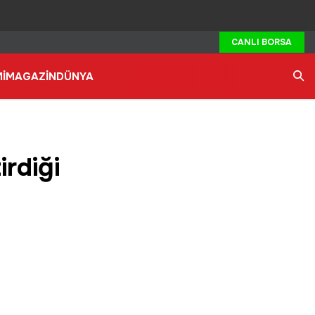
CANLI BORSA
İ
MAGAZİN
DÜNYA
Ara
irdiği