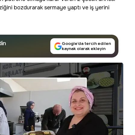
ileziğini bozdurarak sermaye yaptı ve iş yerini
din
Google’da tercih edilen
kaynak olarak ekleyin