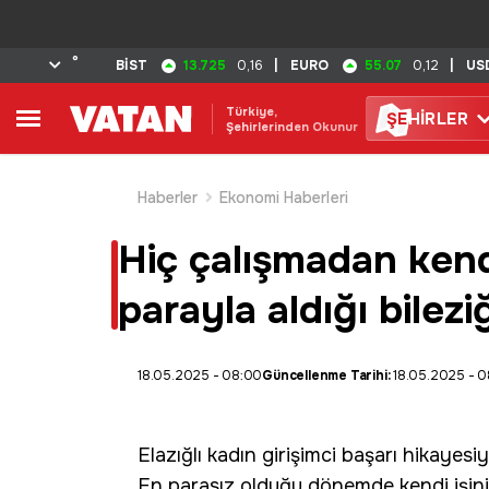
°
13.725
55.07
BİST
0,16
|
EURO
0,12
|
US
Türkiye,
ŞE
HİRLER
Şehirlerinden Okunur
Haberler
Ekonomi Haberleri
Hiç çalışmadan kendi 
parayla aldığı bilez
18.05.2025 - 08:00
Güncellenme Tarihi:
18.05.2025 - 
Elazığlı kadın girişimci başarı hikayesi
En parasız olduğu dönemde kendi işin