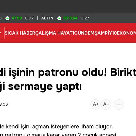
47.59
6513,64
D
0,07
|
ALTIN
0,27
SICAK HABER
ÇALIŞMA HAYATI
GÜNDEM
ŞAMPİY10
EKONOM
işinin patronu oldu! Birikt
iği sermaye yaptı
08:06
yle kendi işini açman isteyenlere ilham oluyor.
in patronu olmaya karar veren 2 çocuk annesi