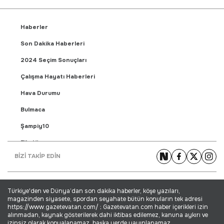
Haberler
Son Dakika Haberleri
2024 Seçim Sonuçları
Çalışma Hayatı Haberleri
Hava Durumu
Bulmaca
Şampiy10
Fikstür
BİZİ TAKİP EDİN
Puan Durumu
Gündem Haberleri
Türkiye'den ve Dünya’dan son dakika haberler, köşe yazıları,
Yaşam Haberleri
magazinden siyasete, spordan seyahate bütün konuların tek adresi
https://www.gazetevatan.com/ ; Gazetevatan.com haber içerikleri izin
Ekonomi Haberleri
alınmadan, kaynak gösterilerek dahi iktibas edilemez, kanuna aykırı ve
izinsiz olarak kopyalanamaz, başka yerde yayınlanamaz.