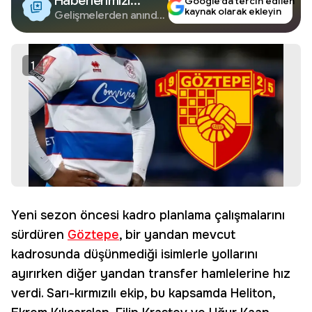
Haberlerimizi
Google’da tercih edilen
kaynak olarak ekleyin
Google'da Takip
Gelişmelerden anında
haberdar olun.
Edin
1
Yeni sezon öncesi kadro planlama çalışmalarını
sürdüren
Göztepe
, bir yandan mevcut
kadrosunda düşünmediği isimlerle yollarını
ayırırken diğer yandan transfer hamlelerine hız
verdi. Sarı-kırmızılı ekip, bu kapsamda Heliton,