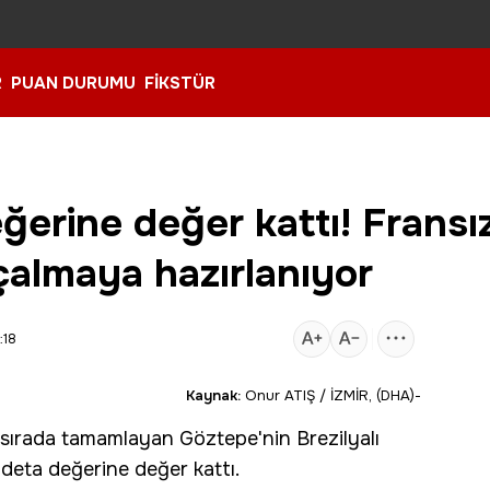
R
PUAN DURUMU
FİKSTÜR
rine değer kattı! Fransız 
 çalmaya hazırlanıyor
:18
Kaynak:
Onur ATIŞ / İZMİR, (DHA)-
 sırada tamamlayan
Göztepe
'nin Brezilyalı
deta değerine değer kattı.