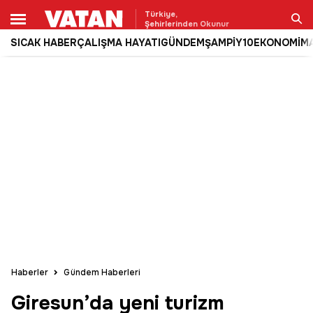
Türkiye,
Şehirlerinden Okunur
SICAK HABER
ÇALIŞMA HAYATI
GÜNDEM
ŞAMPİY10
EKONOMİ
M
Ara
Haberler
Gündem Haberleri
Giresun’da yeni turizm