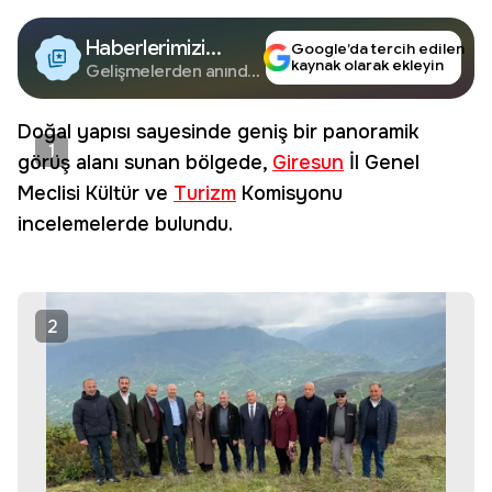
Haberlerimizi
Google’da tercih edilen
kaynak olarak ekleyin
Google'da Takip
Gelişmelerden anında
haberdar olun.
Edin
Doğal yapısı sayesinde geniş bir panoramik
1
görüş alanı sunan bölgede,
Giresun
İl Genel
Meclisi Kültür ve
Turizm
Komisyonu
incelemelerde bulundu.
2