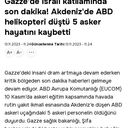
Gazze'de İsrail katliamında
son dakika! Akdeniz'de ABD
helikopteri düştü 5 asker
hayatını kaybetti
13.11.2023 - 11:24
Güncellenme Tarihi:
13.11.2023 - 11:24
Gazze
'deki insani dram artmaya devam ederken
kritik bölgeden son dakika haberleri gelmeye
devam ediyor. ABD Avrupa Komutanlığı (EUCOM)
10 Kasım’da askeri eğitim kapsamında havada
rutin yakıt ikmali esnasında Akdeniz’e düşen ABD
askeri uçağındaki 5 askeri personelin öldüğünü
duyurdu. Gazze sağlık bakanlığı, Şifa