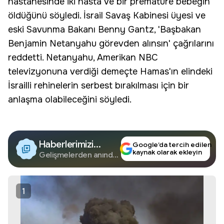
hastanesinde iki hasta ve bir prematüre bebeğin
öldüğünü söyledi. İsrail Savaş Kabinesi üyesi ve
eski Savunma Bakanı Benny Gantz, 'Başbakan
Benjamin Netanyahu görevden alınsın' çağrılarını
reddetti. Netanyahu, Amerikan NBC
televizyonuna verdiği demeçte Hamas'ın elindeki
İsrailli rehinelerin serbest bırakılması için bir
anlaşma olabileceğini söyledi.
Haberlerimizi
Google’da tercih edilen
kaynak olarak ekleyin
Google'da Takip
Gelişmelerden anında
haberdar olun.
Edin
1