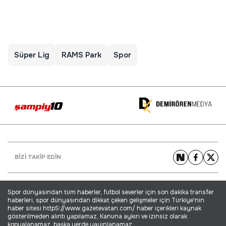
Süper Lig
RAMS Park
Spor
BİZİ TAKİP EDİN
Spor dünyasından tüm haberler, futbol severler için son dakika transfer
haberleri, spor dünyasından dikkat çeken gelişmeler için Türkiye'nin
haber sitesi httpS://www.gazetevatan.com/ haber içerikleri kaynak
gösterilmeden alıntı yapılamaz, Kanuna aykırı ve izinsiz olarak
kopyalanamaz, başka yerde yayınlanamaz.