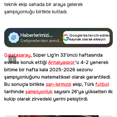
teknik ekip sahada bir araya gelerek
şampiyonluğu birlikte kutladı.
Haberlerimizi
Google’da tercih edilen
kaynak olarak ekleyin
Google'da Takip
Gelişmelerden anında
haberdar olun.
Edin
Galatasaray
, Süper Lig’in 33’üncü haftasında
1
evinde konuk ettiği
Antalyaspor
’u 4-2 yenerek
bitime bir hafta kala 2025-2026 sezonu
şampiyonluğunu matematiksel olarak garantiledi.
Bu sonuçla birlikte
sarı-kırmızılı
ekip, Türk
futbol
tarihinde
şampiyonluk
sayısını 26’ya yükselten ilk
kulüp olarak zirvedeki yerini pekiştirdi.