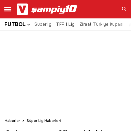
FUTBOL
Süperlig
TFF 1.Lig
Ziraat Türkiye Kupası
Ara
Ş
Haberler
Süper Lig Haberleri