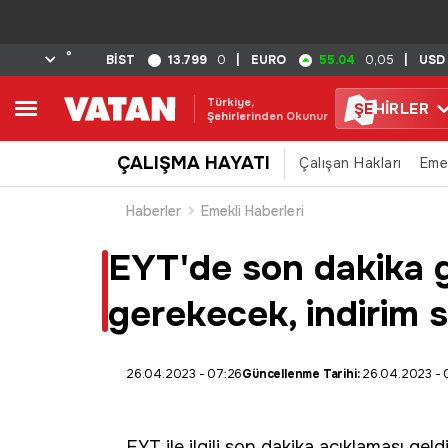
°
13.799
55.04
BİST
0
|
EURO
0,05
|
USD
Türkiye,
ŞE
HİRLER
Şehirlerinden Okunur
ÇALIŞMA HAYATI
Çalışan Hakları
Eme
Haberler
Emekli Haberleri
EYT'de son dakika 
gerekecek, indirim 
26.04.2023 - 07:26
Güncellenme Tarihi:
26.04.2023 - 
EYT
ile ilgili son dakika açıklaması gel