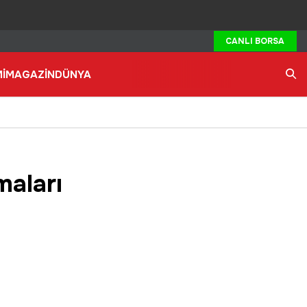
CANLI BORSA
İ
MAGAZİN
DÜNYA
Ara
maları