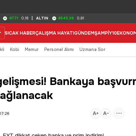
47.71
6545,38
0,18
|
ALTIN
0,81
SICAK HABER
ÇALIŞMA HAYATI
GÜNDEM
ŞAMPİY10
EKONOM
kli
Kobi
Memur
Personel Alımı
Uzmana Sor
gelişmesi! Bankaya başvur
sağlanacak
07:26
di. EYT dikkat çeken banka ve prim indirimi