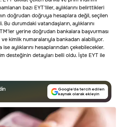
lanan bazı EYT’liler, aylıklarını belirttikleri
ının doğrudan doğruya hesaplara değil, seçilen
Bu durumdaki vatandaşların, aylıklarını
a ATM’ler yerine doğrudan bankalara başvurması
eri ve kimlik numaralarıyla bankadan alabiliyor.
 ise aylıklarını hesaplarından çekebilecekler.
desteğinin detayları belli oldu. İşte EYT ile
din
Google’da tercih edilen
kaynak olarak ekleyin