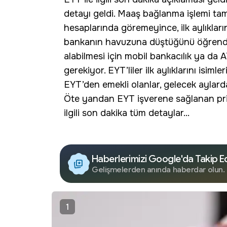
detayı geldi. Maaş bağlanma işlemi tamam
hesaplarında göremeyince, ilk aylıklar
bankanın havuzuna düştüğünü öğrendi. 
alabilmesi için mobil bankacılık ya d
gerekiyor. EYT’liler ilk aylıklarını isiml
EYT’den emekli olanlar, gelecek aylarda
Öte yandan EYT işverene sağlanan prim 
ilgili son dakika tüm detaylar...
Haberlerimizi Google'da Takip E
Gelişmelerden anında haberdar olun.
1