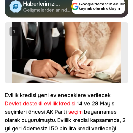
Haberlerimizi
Google’da tercih edilen
kaynak olarak ekleyin
Google'da Takip
Gelişmelerden anında
haberdar olun.
Edin
1
Evlilik kredisi yeni evleneceklere verilecek.
Devlet destekli evlilik kredisi
14 ve 28 Mayıs
seçimleri öncesi AK Parti
seçim
beyannamesi
olarak duyurulmuştu. Evlilik kredisi kapsamında, 2
yıl geri ödemesiz 150 bin lira kredi verileceği