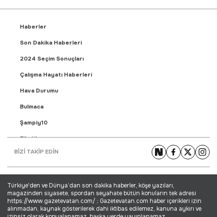
Haberler
Son Dakika Haberleri
2024 Seçim Sonuçları
Çalışma Hayatı Haberleri
Hava Durumu
Bulmaca
Şampiy10
Fikstür
BİZİ TAKİP EDİN
Puan Durumu
Gündem Haberleri
Türkiye'den ve Dünya’dan son dakika haberler, köşe yazıları,
Yaşam Haberleri
magazinden siyasete, spordan seyahate bütün konuların tek adresi
https://www.gazetevatan.com/ ; Gazetevatan.com haber içerikleri izin
Ekonomi Haberleri
alınmadan, kaynak gösterilerek dahi iktibas edilemez, kanuna aykırı ve
izinsiz olarak kopyalanamaz, başka yerde yayınlanamaz.