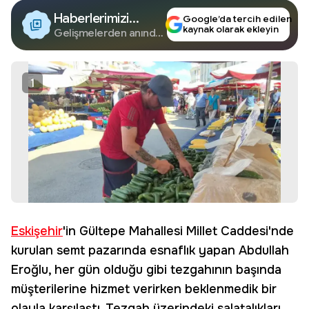
Haberlerimizi
Google’da tercih edilen
kaynak olarak ekleyin
Google'da Takip
Gelişmelerden anında
haberdar olun.
Edin
1
Eskişehir
'in Gültepe Mahallesi Millet Caddesi'nde
kurulan semt pazarında esnaflık yapan Abdullah
Eroğlu, her gün olduğu gibi tezgahının başında
müşterilerine hizmet verirken beklenmedik bir
olayla karşılaştı. Tezgah üzerindeki salatalıkları