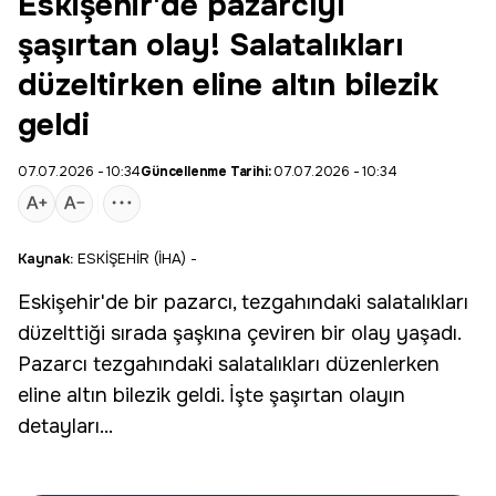
Eskişehir'de pazarcıyı
şaşırtan olay! Salatalıkları
düzeltirken eline altın bilezik
geldi
07.07.2026 - 10:34
Güncellenme Tarihi:
07.07.2026 - 10:34
Kaynak:
ESKİŞEHİR (İHA) -
Eskişehir
'de bir pazarcı, tezgahındaki salatalıkları
düzelttiği sırada şaşkına çeviren bir olay yaşadı.
Pazarcı tezgahındaki salatalıkları düzenlerken
eline
altın
bilezik
geldi. İşte şaşırtan olayın
detayları...