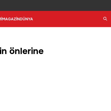
İ
MAGAZİN
DÜNYA
Ara
rin önlerine