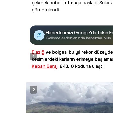
çekerek nöbet tutmaya başladı. Sular al
görüntülendi.
Haberlerimizi Google'da Takip E
Gelişmelerden anında haberdar olun.
Elazığ
ve bölgesi bu yıl rekor düzeyde
1
kesimlerdeki karların erimeye başlamas
Keban Barajı
843.10 koduna ulaştı.
2