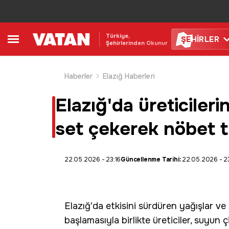
Türkiye,
ŞE
HİRLER
Şehirlerinden Okunur
Haberler
Elazığ Haberleri
Elazığ'da üreticilerin
set çekerek nöbet t
22.05.2026 - 23:16
Güncellenme Tarihi:
22.05.2026 - 23
Elazığ
'da etkisini sürdüren
yağışlar
ve 
başlamasıyla birlikte üreticiler, suyun ç