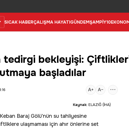
SICAK HABER
ÇALIŞMA HAYATI
GÜNDEM
ŞAMPİY10
EKONOM
 tedirgi bekleyişi: Çiftlikle
utmaya başladılar
:16
Kaynak:
ELAZIĞ (İHA)
Keban Baraj Gölü'nün su tahliyesine
iftliklere ulaşmaması için ahır önlerine set