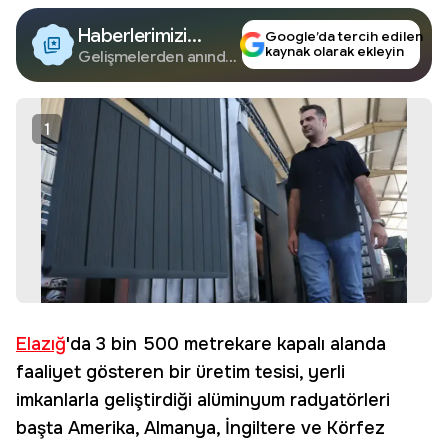
Haberlerimizi
Google’da tercih edilen
kaynak olarak ekleyin
Google'da Takip
Gelişmelerden anında
haberdar olun.
Edin
1
Elazığ
'da 3 bin 500 metrekare kapalı alanda
faaliyet gösteren bir üretim tesisi, yerli
imkanlarla geliştirdiği alüminyum radyatörleri
başta Amerika, Almanya, İngiltere ve Körfez