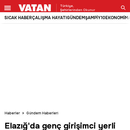
Türkiye,
Şehirlerinden Okunur
SICAK HABER
ÇALIŞMA HAYATI
GÜNDEM
ŞAMPİY10
EKONOMİ
M
Ara
Haberler
Gündem Haberleri
Elazığ'da genç girişimci yerli