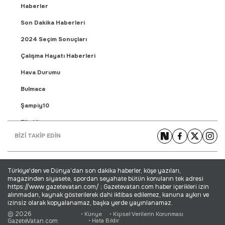
Haberler
Son Dakika Haberleri
2024 Seçim Sonuçları
Çalışma Hayatı Haberleri
Hava Durumu
Bulmaca
Şampiy10
Fikstür
BİZİ TAKİP EDİN
Puan Durumu
Gündem Haberleri
Türkiye'den ve Dünya’dan son dakika haberler, köşe yazıları,
Yaşam Haberleri
magazinden siyasete, spordan seyahate bütün konuların tek adresi
https://www.gazetevatan.com/ ; Gazetevatan.com haber içerikleri izin
Ekonomi Haberleri
alınmadan, kaynak gösterilerek dahi iktibas edilemez, kanuna aykırı ve
izinsiz olarak kopyalanamaz, başka yerde yayınlanamaz.
Dünya Haberleri
© 2026
• Künye
• Kişisel Verilerin Korunması
GazeteVatan.com
• Hata Bildir
Magazin Haberleri