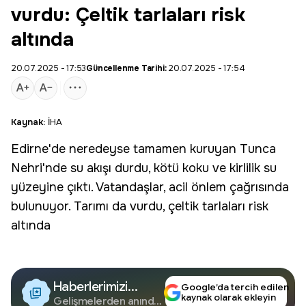
vurdu: Çeltik tarlaları risk
altında
20.07.2025 - 17:53
Güncellenme Tarihi:
20.07.2025 - 17:54
Kaynak:
İHA
Edirne
'de neredeyse tamamen kuruyan Tunca
Nehri'nde su akışı durdu, kötü koku ve kirlilik su
yüzeyine çıktı. Vatandaşlar, acil önlem çağrısında
bulunuyor. Tarımı da vurdu,
çeltik
tarlaları risk
altında
Haberlerimizi
Google’da tercih edilen
kaynak olarak ekleyin
Google'da Takip
Gelişmelerden anında