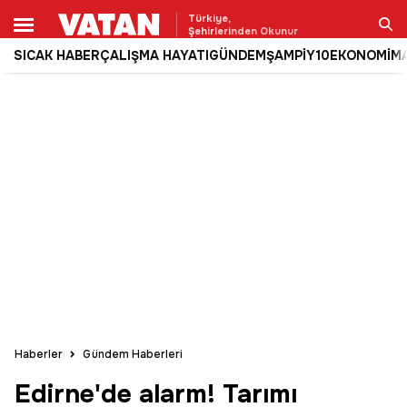
Türkiye,
Şehirlerinden Okunur
SICAK HABER
ÇALIŞMA HAYATI
GÜNDEM
ŞAMPİY10
EKONOMİ
M
Ara
Haberler
Gündem Haberleri
Edirne'de alarm! Tarımı