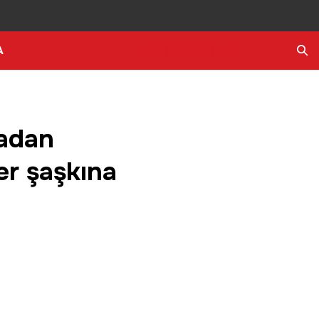
A
Ara
tadan
er şaşkına