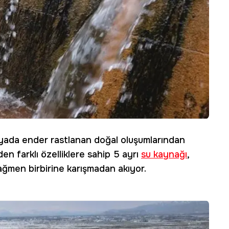
ünyada ender rastlanan doğal oluşumlarından
den farklı özelliklere sahip 5 ayrı
su kaynağı
,
ğmen birbirine karışmadan akıyor.