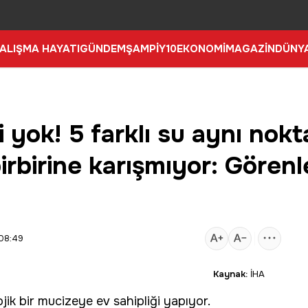
ALIŞMA HAYATI
GÜNDEM
ŞAMPİY10
EKONOMİ
MAGAZİN
DÜNY
 yok! 5 farklı su aynı nok
birbirine karışmıyor: Görenl
 08:49
Kaynak:
İHA
ojik bir mucizeye ev sahipliği yapıyor.