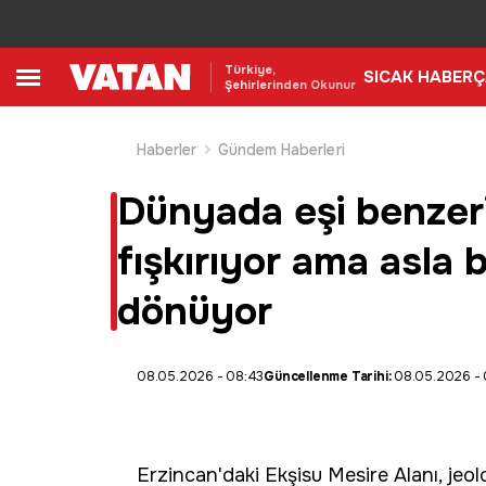
Türkiye,
SICAK HABER
Ç
Şehirlerinden Okunur
Haberler
Gündem Haberleri
Dünyada eşi benzeri
fışkırıyor ama asla 
dönüyor
08.05.2026 - 08:43
Güncellenme Tarihi:
08.05.2026 -
Erzincan
'daki Ekşisu Mesire Alanı, jeol