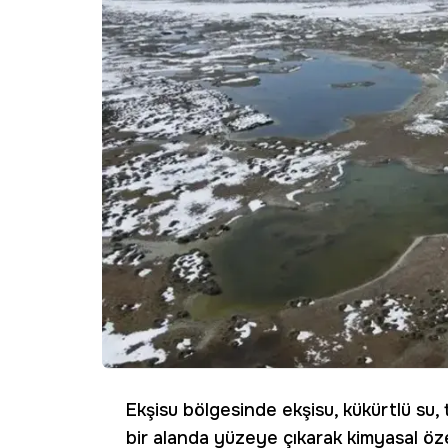
Ekşisu bölgesinde ekşisu, kükürtlü su, 
bir alanda yüzeye çıkarak kimyasal öze