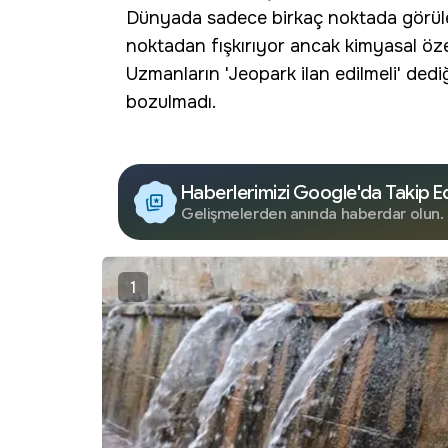
Dünyada sadece birkaç noktada görüleb
noktadan fışkırıyor ancak kimyasal özell
Uzmanların 'Jeopark ilan edilmeli' dedi
bozulmadı.
Haberlerimizi Google'da Takip E
Gelişmelerden anında haberdar olun.
1