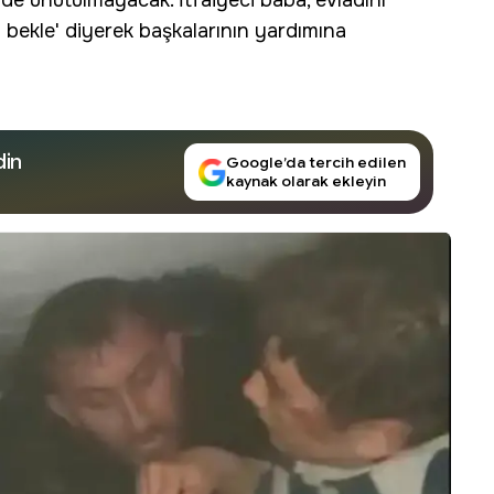
 de unutulmayacak. İtfaiyeci baba, evladını
 bekle' diyerek başkalarının yardımına
din
Google’da tercih edilen
kaynak olarak ekleyin