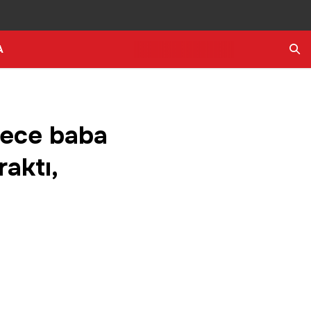
A
Ara
yece baba
aktı,