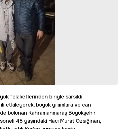
ük felaketlerinden biriyle sarsıldı.
li etkileyerek, büyük yıkımlara ve can
 evde bulunan Kahramanmaraş Büyükşehir
rsoneli 45 yaşındaki Hacı Murat Özsığınan,