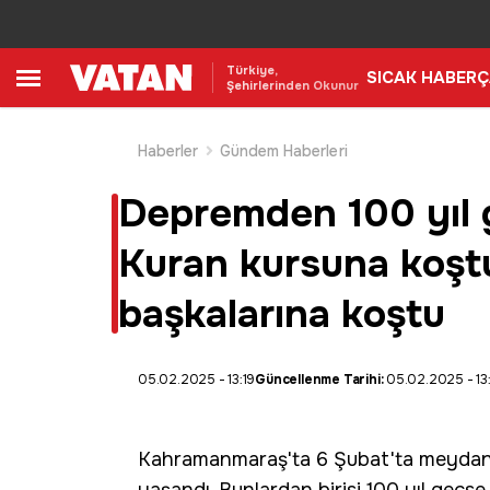
Türkiye,
SICAK HABER
Ç
Şehirlerinden Okunur
Haberler
Gündem Haberleri
Depremden 100 yıl 
Kuran kursuna koştu:
başkalarına koştu
05.02.2025 - 13:19
Güncellenme Tarihi:
05.02.2025 - 13
Kahramanmaraş
'ta
6 Şubat
'ta meyda