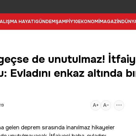
ALIŞMA HAYATI
GÜNDEM
ŞAMPİY10
EKONOMİ
MAGAZİN
DÜNY
geçse de unutulmaz! İtfai
 Evladını enkaz altında bır
:19
na gelen
deprem
sırasında inanılmaz hikayeler