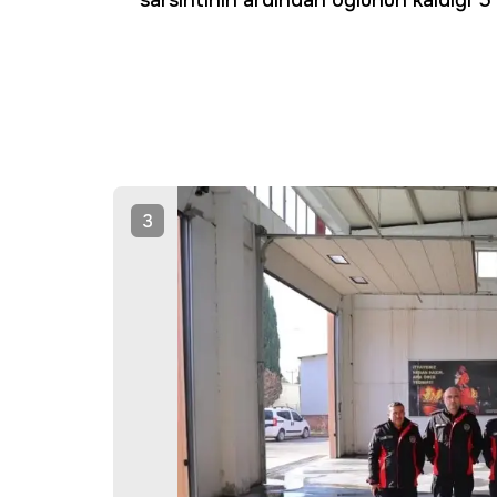
sarsıntının ardından oğlunun kaldığı 5 k
3