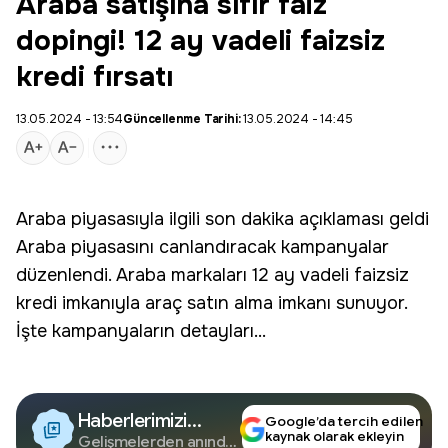
Araba satışına sıfır faiz
dopingi! 12 ay vadeli faizsiz
kredi fırsatı
13.05.2024 - 13:54
Güncellenme Tarihi:
13.05.2024 - 14:45
Araba
piyasasıyla ilgili son dakika açıklaması geldi
Araba piyasasını canlandıracak kampanyalar
düzenlendi. Araba markaları 12 ay vadeli
faizsiz
kredi
imkanıyla araç satın alma imkanı sunuyor.
İşte kampanyaların detayları...
Haberlerimizi
Google’da tercih edilen
kaynak olarak ekleyin
Google'da Takip
Gelişmelerden anında