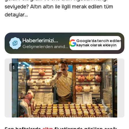
seviyede? Altın altın ile ilgili merak edilen tüm
detaylar...
Haberlerimizi
Google’da tercih edilen
kaynak olarak ekleyin
Google'da Takip
Gelişmelerden anında
haberdar olun.
Edin
1