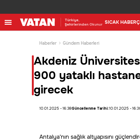
Türkiye,
SICAK HABER
Ç
Şehirlerinden Okunur
Haberler
Gündem Haberleri
Akdeniz Üniversites
900 yataklı hastane 
girecek
10.01.2025 - 16:38
Güncellenme Tarihi:
10.01.2025 - 16:3
Antalya
'nın sağlık altyapısını güçlend