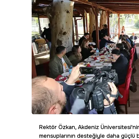
Rektör Özkan, Akdeniz Üniversitesi'ni
mensuplarının desteğiyle daha güçlü bi