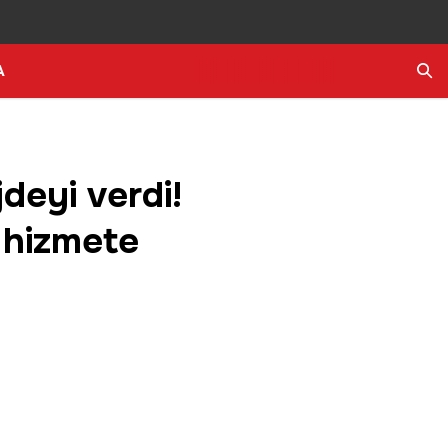
A
Ara
deyi verdi!
a hizmete