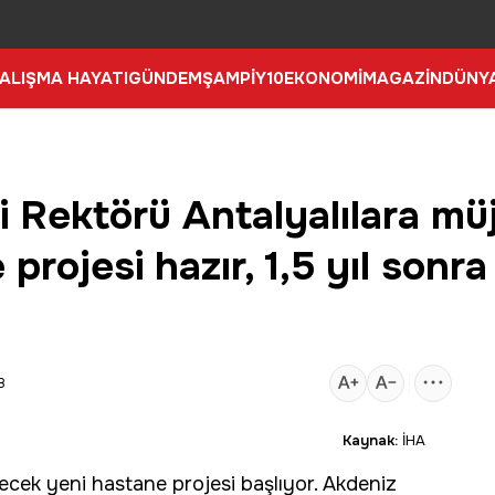
ALIŞMA HAYATI
GÜNDEM
ŞAMPİY10
EKONOMİ
MAGAZİN
DÜNY
i Rektörü Antalyalılara müj
projesi hazır, 1,5 yıl sonr
8
Kaynak:
İHA
irecek yeni
hastane
projesi başlıyor. Akdeniz