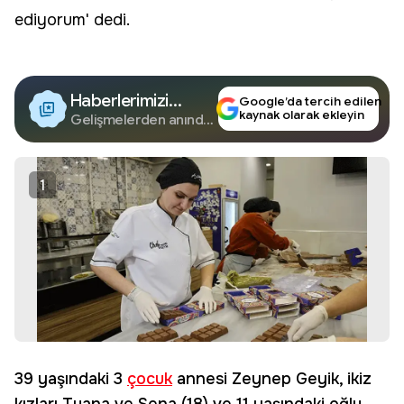
ediyorum' dedi.
Haberlerimizi
Google’da tercih edilen
kaynak olarak ekleyin
Google'da Takip
Gelişmelerden anında
haberdar olun.
Edin
1
39 yaşındaki 3
çocuk
annesi Zeynep Geyik, ikiz