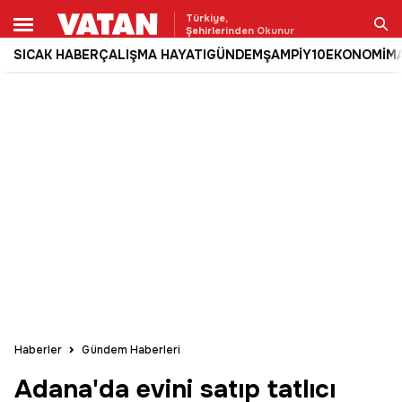
Türkiye,
Şehirlerinden Okunur
SICAK HABER
ÇALIŞMA HAYATI
GÜNDEM
ŞAMPİY10
EKONOMİ
M
Ara
Haberler
Gündem Haberleri
Adana'da evini satıp tatlıcı