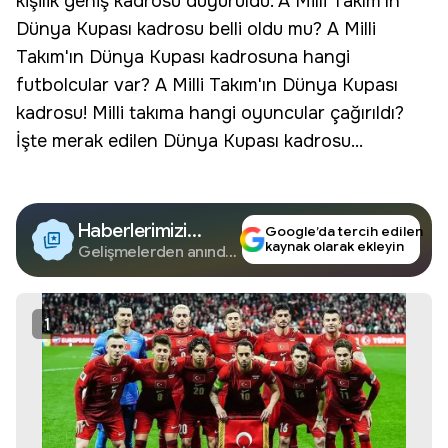
kişilik geniş kadrosu duyuruldu. A Milli Takım'ın
Dünya Kupası kadrosu belli oldu mu? A Milli
Takım'ın Dünya Kupası kadrosuna hangi
futbolcular var? A Milli Takım'ın Dünya Kupası
kadrosu! Milli takıma hangi oyuncular çağırıldı?
İşte merak edilen Dünya Kupası kadrosu...
Haberlerimizi
Google’da tercih edilen
kaynak olarak ekleyin
Google'da Takip
Gelişmelerden anında
haberdar olun.
Edin
1