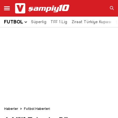
FUTBOL
Süperlig
TFF 1.Lig
Ziraat Türkiye Kupası
Ara
Ş
Haberler
Futbol Haberleri