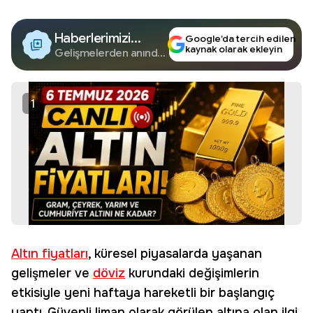
Haberlerimizi
Google’da tercih edilen
kaynak olarak ekleyin
Google'da Takip
Gelişmelerden anında
haberdar olun.
Edin
1
Altın fiyatları
, küresel piyasalarda yaşanan
gelişmeler ve
döviz
kurundaki değişimlerin
etkisiyle yeni haftaya hareketli bir başlangıç
yaptı. Güvenli liman olarak görülen altına olan ilgi