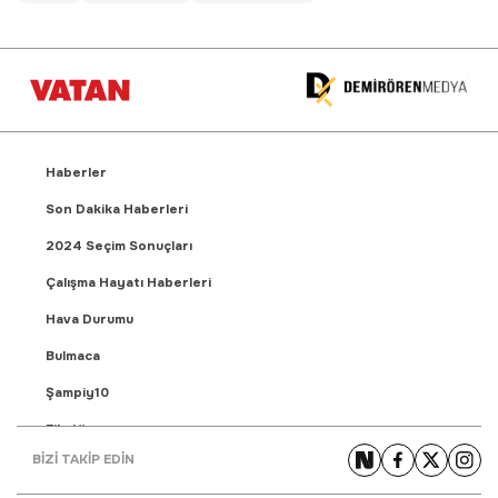
Haberler
Son Dakika Haberleri
2024 Seçim Sonuçları
Çalışma Hayatı Haberleri
Hava Durumu
Bulmaca
Şampiy10
Fikstür
BİZİ TAKİP EDİN
Puan Durumu