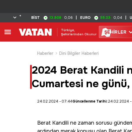
°
13.808
55.03
BİST
0,06
|
EURO
0,04
|
Türkiye,
ŞE
HİRLER
Şehirlerinden Okunur
Haberler
Dini Bilgiler Haberleri
2024 Berat Kandili
Cumartesi ne günü, 
24.02.2024 - 07:44
Güncellenme Tarihi:
24.02.2024 -
Berat Kandili
ne zaman sorusu gündemd
ardından merak konusu olan Berat Kand