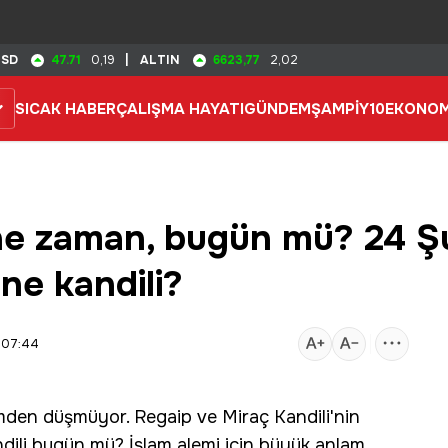
47.71
6623,77
USD
0,19
|
ALTIN
2,02
SICAK HABER
ÇALIŞMA HAYATI
GÜNDEM
ŞAMPİY10
EKONOM
 ne zaman, bugün mü? 24 
ne kandili?
 07:44
en düşmüyor. Regaip ve Miraç Kandili'nin
ili bugün mü? İslam alemi için büyük anlam