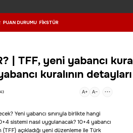
R
PUAN DURUMU
FİKSTÜR
| TFF, yeni yabancı kural
yabancı kuralının detayları
:43
eyecek? Yeni
yabancı
sınırıyla birlikte hangi
0+4 sistemi nasıl uygulanacak? 10+4 yabancı
 (
TFF
) açıkladığı yeni düzenleme ile Türk