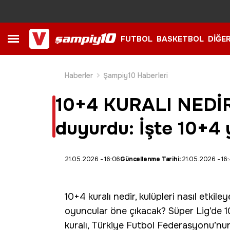
FUTBOL
BASKETBOL
DİĞE
Haberler
Şampiy10 Haberleri
10+4 KURALI NEDİR? 
duyurdu: İşte 10+4 
21.05.2026 - 16:06
Güncellenme Tarihi:
21.05.2026 - 16
10+4 kuralı nedir, kulüpleri nasıl etkil
oyuncular öne çıkacak? Süper Lig’de 1
kuralı, Türkiye Futbol Federasyonu’nun