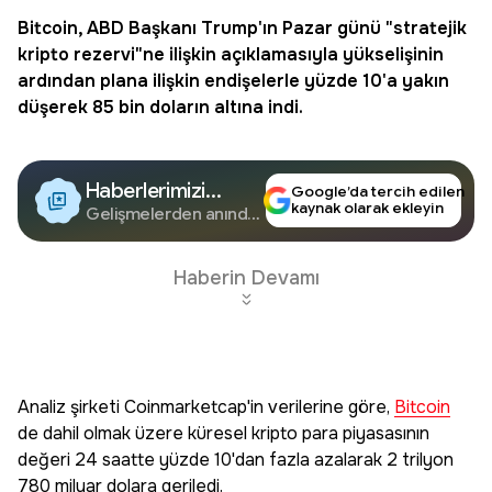
Bitcoin
, ABD Başkanı
Trump
'ın Pazar günü "stratejik
kripto rezervi"ne ilişkin açıklamasıyla yükselişinin
ardından plana ilişkin endişelerle yüzde 10'a yakın
düşerek 85 bin doların altına indi.
Haberlerimizi
Google’da tercih edilen
kaynak olarak ekleyin
Google'da Takip
Gelişmelerden anında
haberdar olun.
Edin
Haberin Devamı
Analiz şirketi Coinmarketcap'in verilerine göre,
Bitcoin
de dahil olmak üzere küresel kripto para piyasasının
değeri 24 saatte yüzde 10'dan fazla azalarak 2 trilyon
780 milyar dolara geriledi.